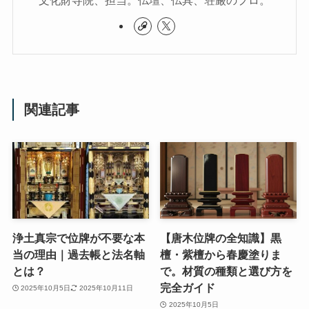
文化財寺院、担当。仏壇、仏具、荘厳のプロ。
関連記事
浄土真宗で位牌が不要な本
​【唐木位牌の全知識】黒
当の理由｜過去帳と法名軸
檀・紫檀から春慶塗りま
とは？
で。材質の種類と選び方を
完全ガイド
2025年10月5日
2025年10月11日
2025年10月5日