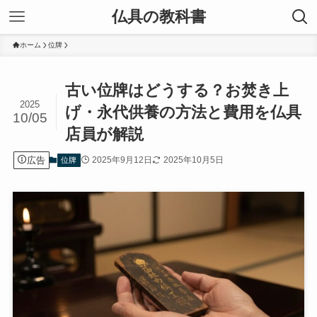
仏具の教科書
ホーム
位牌
古い位牌はどうする？お焚き上
2025
げ・永代供養の方法と費用を仏具
10/05
店員が解説
広告
2025年9月12日
2025年10月5日
位牌