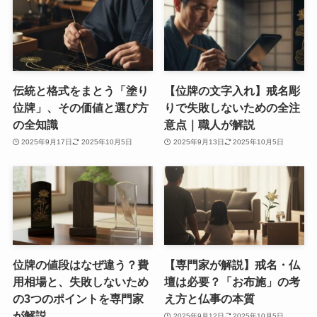
伝統と格式をまとう「塗り
【位牌の文字入れ】戒名彫
位牌」、その価値と選び方
りで失敗しないための全注
の全知識
意点｜職人が解説
2025年9月17日
2025年10月5日
2025年9月13日
2025年10月5日
位牌の値段はなぜ違う？費
【専門家が解説】戒名・仏
用相場と、失敗しないため
壇は必要？「お布施」の考
の3つのポイントを専門家
え方と仏事の本質
が解説
2025年9月12日
2025年10月5日