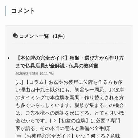
コメント
コメント一覧
（1件）
【本位牌の完全ガイド】種類・選び方から作り方
まで仏具店員が全解説 - 仏具の教科書
2026年2月25日 10:11 PM
[…] 【コラム】お盆やお彼岸に位牌を作る方も多
い理由四十九日以外にも、初盆や一周忌、お彼岸
のタイミングで本位牌を新調・作り替えされる方
も多くいらっしゃいます。親族が集まるこの機会
は、ご先祖様への感謝を形にする、とても良い機
会だからです。[⇒【初盆の位牌】は必要？専門
家が語る、その本当の意味と準備の全手順]
[⇒【お彼岸の完全ガイド】いつ？何する？意味